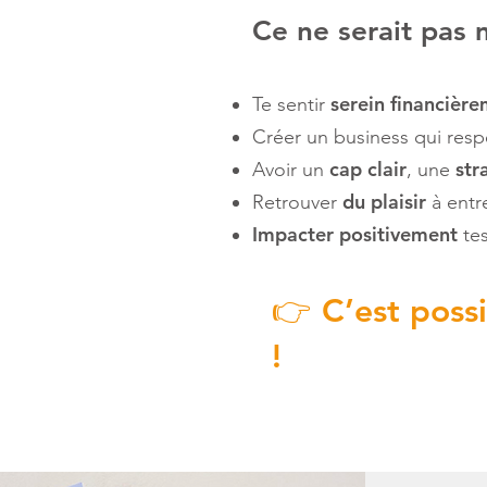
Ce ne serait pas 
serein financièr
Te sentir
Créer un business qui res
cap clair
str
Avoir un
, une
du plaisir
Retrouver
à entr
Impacter positivement
tes
👉 C’est possi
!