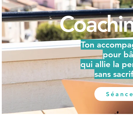
Coachin
Ton accompa
pour bâ
qui allie la p
sans sacri
Séanc