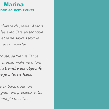
Marina
nce de com Folket
a chance de passer 4 mois
les avec Sara en tant que
 et je ne saurais trop la
recommander.
oute, sa bienveillance
professionnalisme m’ont
d’
atteindre les objectifs
e je m'étais fixés
.
rci, Sara, pour ton
nement précieux et ton
énergie positive.