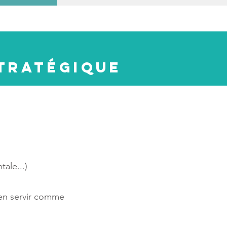
stratégique
ale...)
t’en servir comme