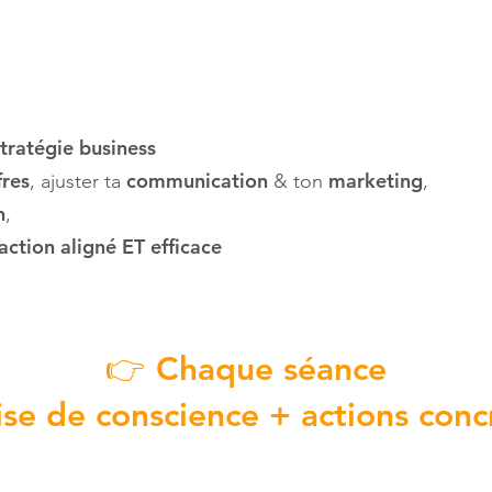
stratégie business
fres
communication
marketing
, ajuster ta
& ton
,
n
,
action aligné ET efficace
👉 Chaque séance
ise de conscience + actions conc