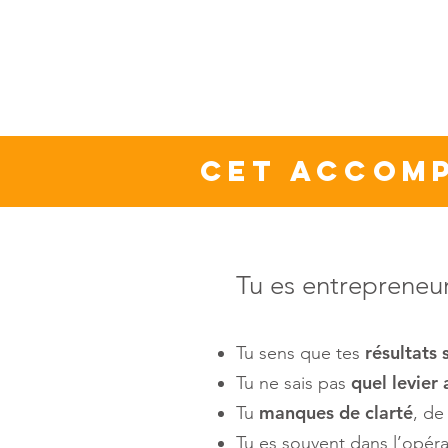
Cet accomp
Tu es entrepreneur
résultats
Tu sens que tes
quel levier
Tu ne sais pas
manques de clarté
Tu
, d
Tu es souvent dans l’opér