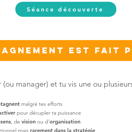
Séance découverte
agnement est fait po
 (ou manager) et tu vis une ou plusieurs
 stagnent
malgré tes efforts
 activer
pour décupler ta puissance
sens
vision
organisation
e
, de
ou d’
rarement dans la stratégie
ationnel mais