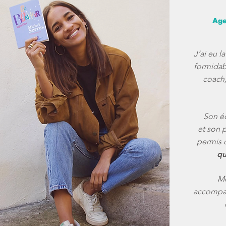
Age
J’ai eu l
formidab
coach,
Son éc
et son 
permis 
qu
Me
accompag