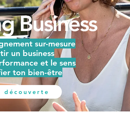
g Business
gnement sur-mesure
tir un business
erformance et le sens
fier ton bien-être
e découverte